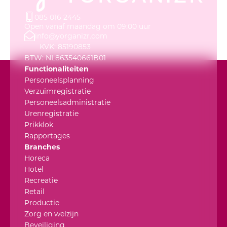
085 016 2445
Open vanaf maandag om 09:00 uur
info@yorganizr.com
KVK: 85190853
BTW: NL863540661B01
Functionaliteiten
Personeelsplanning
Verzuimregistratie
Personeelsadministratie
Urenregistratie
Prikklok
Rapportages
Branches
Horeca
Hotel
Recreatie
Retail
Productie
Zorg en welzijn
Beveiliging