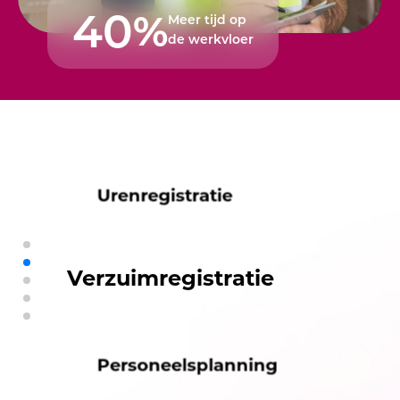
40
%
Meer tijd op
de werkvloer
Prikklok
Urenregistratie
Verzuimregistratie
Personeelsplanning