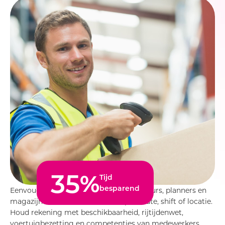
35
%
Tijd
besparend
Eenvoudig roosters maken voor chauffeurs, planners en
magazijnteams. Creëer roosters per route, shift of locatie.
Houd rekening met beschikbaarheid, rijtijdenwet,
voertuigbezetting en competenties van medewerkers.