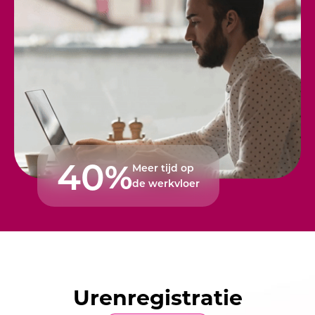
40
%
Meer tijd op
de werkvloer
Urenregistratie