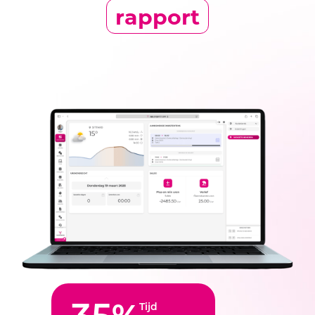
rapport
35
%
Tijd