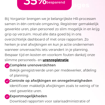
besparend
Uitgebreide rapportages
voor elk HR-proces
Bij Yorganizr brengen we je belangrijkste HR-processen
samen in één centrale omgeving. Registreer gemakkelijk
gewerkte uren, plan personeel zo slim mogelijk in en krijg
grip op verzuim. Houd alle data goed bij in ons
overzichtelijk dashboard of met onze rapporten. Zo
herken je snel afwijkingen en kun je actie ondernemen
wanneer onverwachts iets verandert in je planning.
Bespaar tijd en kosten en voorkom fouten dankzij onze
slimme personeels- en
urenregistratie
.
Complete urenoverzichten
Bekijk geregistreerde uren per medewerker, afdeling
of planning.
Controle op afwijkingen en onregelmatigheden
Identificeer makkelijk afwijkingen zoals te weinig of te
veel gewerkte uren.
Exportmogelijkheden
Download rapporten voor salarisadministratie of