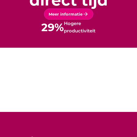
Meer informatie
30
%
Hogere
productiviteit